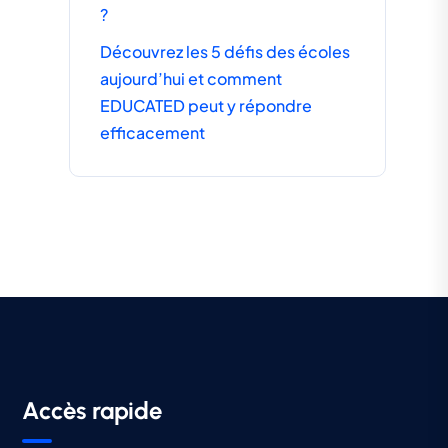
?
Découvrez les 5 défis des écoles
aujourd’hui et comment
EDUCATED peut y répondre
efficacement
Accès rapide